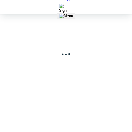
.
.
.